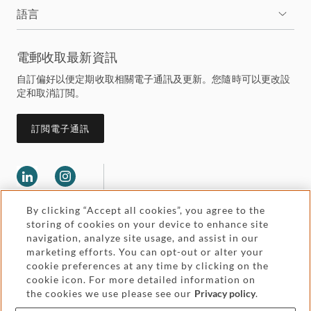
語言
電郵收取最新資訊
自訂偏好以便定期收取相關電子通訊及更新。您隨時可以更改設
定和取消訂閲。
訂閲電子通訊
By clicking “Accept all cookies”, you agree to the
storing of cookies on your device to enhance site
navigation, analyze site usage, and assist in our
marketing efforts. You can opt-out or alter your
Legal and regulatory
cookie preferences at any time by clicking on the
Accessibility
cookie icon. For more detailed information on
the cookies we use please see our
Privacy policy
.
Pricing
Attorney advertising