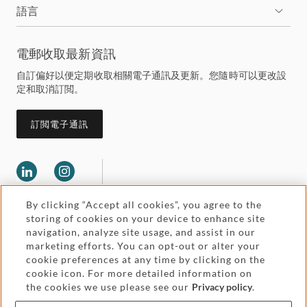
語言
電郵收取最新資訊
自訂偏好以便定期收取相關電子通訊及更新。您隨時可以更改設
定和取消訂閲。
訂閲電子通訊
By clicking “Accept all cookies”, you agree to the
storing of cookies on your device to enhance site
navigation, analyze site usage, and assist in our
marketing efforts. You can opt-out or alter your
Legal and regulatory
cookie preferences at any time by clicking on the
Accessibility
cookie icon. For more detailed information on
the cookies we use please see our
Privacy policy
.
Pricing
Attorney advertising