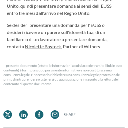
Unito, quindi presentare domanda ai sensi dell'EUSS
entro tre mesi dall'arrivo nel Regno Unito.
Se desideri presentare una domanda per l'EUSS o
desideri ricevere un parere sull'idoneità tua, di un
familiare o di un lavoratore a presentare domanda,
contatta
Nicolette Bostock
, Partner di Withers.
Il presente documento (e tutte le informazioni a cui si accede tramite i link in esso
contenuti) è fornito a scopo puramente informativo e non costituisce una
consulenza legale. È necessario richiedere una consulenza legale professionale
prima di intraprendere o astenersi da qualsiasi azione in seguito alla lettura del
contenuto di questo documento.
SHARE