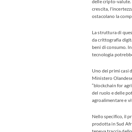
delle cripto-valute.
crescita, l'incertez
ostacolano la compr
La struttura di quest
da crittografia digi
beni di consumo. In 
tecnologia potrebbe 
Uno dei primi casi d
Ministero Olandese 
“blockchain for agri
del ruolo e delle po
agroalimentare e vit
Nello specifico, il 
prodotta in Sud Afr
teneva traccia dello