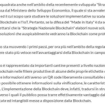
nquadrata anche nell'ambito della recentemente sviluppata "Stra
a dal Ministero dello Sviluppo Economico, il quale si sta avvale
 ed il cui scopo sarà studiare le soluzioni implementative su scala
lockchain e l'IoT. Pertanto, se la difesa del "Made in Italy" è d
pettarsi che la "Strategia Nazionale Blockchain" elabori nuove so
 soluzioni che auspicabilmente vedranno la Blockchain come pro
co sta muovendo i primi passi, per ora più nell'ambito della regol
re stato più veloce nell'avvantaggiarsi della Blockchain in campo 
 è rappresentato da importanti cantine presenti a livello nazio
ckchain nelle filiere produttive di alcune delle proprie etichette
tive informazioni attraverso un QR code liberamente consultabile
è possibile ottenere informazioni sulla vinificazione, le caratteris
a. L'implementazione della Blockchain deve, infatti, tradursi in str
raverso i quali il pubblico possa trarre effettivamente vantaggio da
cate ed intangibili messe a disposizione dalla Blockchain.