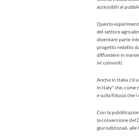
accessibili al pubb
Questo esperimento n
del settore agroalim
diventare parte inte
progetto redatto dal
diffondere in manier
ivi coinvolti.
Anche in Italia c'è
in Italy" che, come 
e sulla fiducia che 
Con la pubblicazion
la conversione del D
giurisdizionali, alle