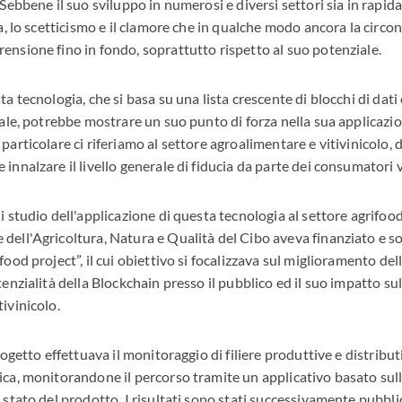
 Sebbene il suo sviluppo in numerosi e diversi settori sia in rapid
za, lo scetticismo e il clamore che in qualche modo ancora la circo
ensione fino in fondo, soprattutto rispetto al suo potenziale.
a tecnologia, che si basa su una lista crescente di blocchi di dati c
tale, potrebbe mostrare un suo punto di forza nella sua applicazio
particolare ci riferiamo al settore agroalimentare e vitivinicolo,
innalzare il livello generale di fiducia da parte dei consumatori v
i studio dell'applicazione di questa tecnologia al settore agrifood 
dell'Agricoltura, Natura e Qualità del Cibo aveva finanziato e so
food project”, il cui obiettivo si focalizzava sul miglioramento d
tenzialità della Blockchain presso il pubblico ed il suo impatto su
ivinicolo.
progetto effettuava il monitoraggio di filiere produttive e distribu
ica, monitorandone il percorso tramite un applicativo basato sul
 stato del prodotto. I risultati sono stati successivamente pubbli