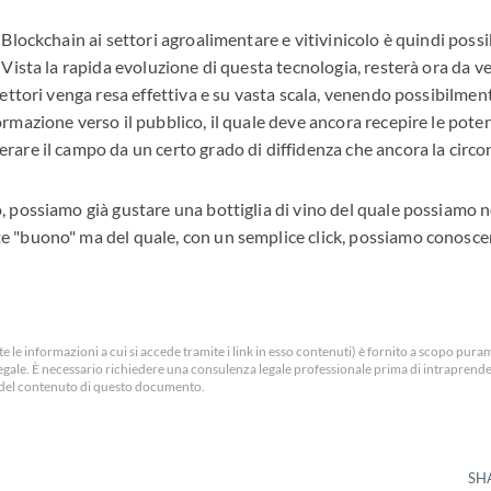
 Blockchain ai settori agroalimentare e vitivinicolo è quindi possibi
 Vista la rapida evoluzione di questa tecnologia, resterà ora da v
 settori venga resa effettiva e su vasta scala, venendo possibilm
rmazione verso il pubblico, il quale deve ancora recepire le poten
rare il campo da un certo grado di diffidenza che ancora la circo
, possiamo già gustare una bottiglia di vino del quale possiamo no
 "buono" ma del quale, con un semplice click, possiamo conoscer
e le informazioni a cui si accede tramite i link in esso contenuti) è fornito a scopo pur
egale. È necessario richiedere una consulenza legale professionale prima di intraprender
ra del contenuto di questo documento.
SH