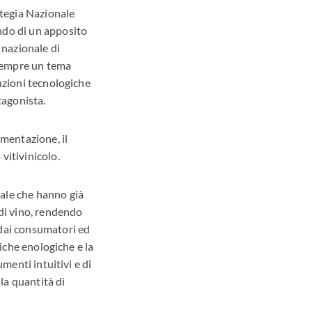
tegia Nazionale
ndo di un apposito
 nazionale di
a sempre un tema
luzioni tecnologiche
tagonista.
amentazione, il
vitivinicolo.
nale che hanno già
 di vino, rendendo
 dai consumatori ed
tiche enologiche e la
umenti intuitivi e di
lla quantità di