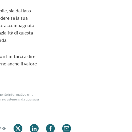
le, sia dal lato
edere se la sua
ente accompagnata
zialità di questa
nda.
n limitarci a dire
ne anche il valore
amente informativo e non
e o astenersi da qualsiasi
ARE