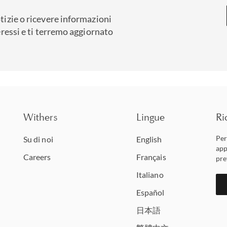
tizie o ricevere informazioni
eressi e ti terremo aggiornato
Withers
Lingue
Ri
Per
Su di noi
English
app
Careers
Français
pre
Italiano
Español
日本語