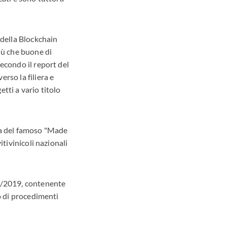
 della Blockchain
più che buone di
secondo il report del
rso la filiera e
tti a vario titolo
ela del famoso "Made
itivinicoli nazionali
12/2019, contenente
to di procedimenti