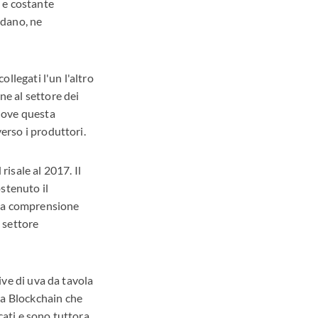
a e costante
ndano, ne
ollegati l'un l'altro
ne al settore dei
 dove questa
erso i produttori.
risale al 2017. Il
stenuto il
ella comprensione
l settore
tive di uva da tavola
la Blockchain che
cati e sono tuttora