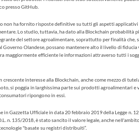
lico presso GitHub.
on ha fornito risposte definitive su tutti gli aspetti applicativi
entare. Lo studio, tuttavia, ha dato alla Blockchain probabilità 
grante del settore agroalimentare, soprattutto per finalità che, 
 Governo Olandese, possano mantenere alto il livello di fiducia ve
a maggiormente efficiente le informazioni attraverso tutti i sogge
 un crescente interesse alla Blockchain, anche come mezzo di tut
noto, si poggia in larghissima parte sui prodotti agroalimentari e v
i consumatori ripongono in essi.
e in Gazzetta Ufficiale in data 20 febbraio 2019 della Legge n. 
.L. n. 135/2018, è stato sancito il valore legale, anche nell'ambi
 tecnologie "basate su registri distribuiti”.