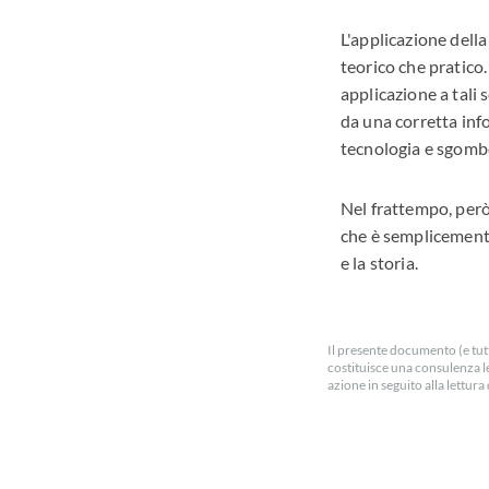
L'applicazione della
teorico che pratico.
applicazione a tali
da una corretta info
tecnologia e sgombe
Nel frattempo, però
che è semplicemente
e la storia.
Il presente documento (e tutt
costituisce una consulenza l
azione in seguito alla lettu