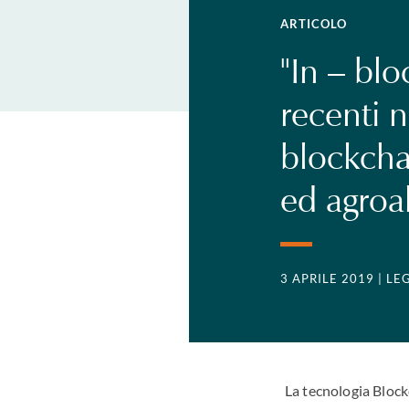
ARTICOLO
"In – blo
recenti 
blockchai
ed agroa
3 APRILE 2019
| LE
La tecnologia Block