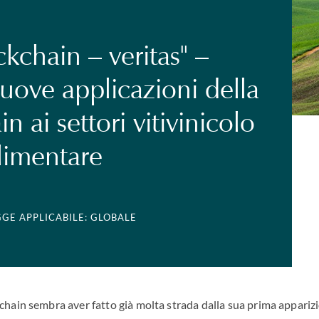
ckchain – veritas" –
nuove applicazioni della
n ai settori vitivinicolo
limentare
GGE APPLICABILE: GLOBALE
chain sembra aver fatto già molta strada dalla sua prima appari