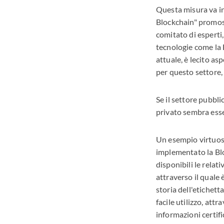
Questa misura va i
Blockchain" promoss
comitato di esperti,
tecnologie come la B
attuale, è lecito as
per questo settore,
Se il settore pubbli
privato sembra esse
Un esempio virtuoso
implementato la Blo
disponibili le rela
attraverso il quale 
storia dell'etichett
facile utilizzo, att
informazioni certifi