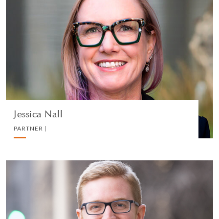
Jessica Nall
PARTNER |
LITIGATION AND ARBITRATION
VEDI IL PROFILO
Jessica Nall
PARTNER |
James Hockin
PARTNER |