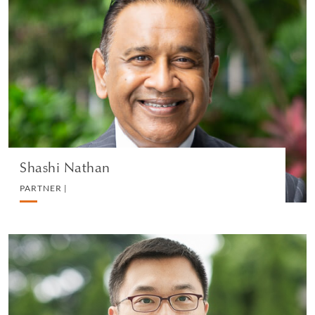
Shashi Nathan
PARTNER |
WHITE COLLAR DEFENSE AND INVESTIGATIONS
VEDI IL PROFILO
Shashi Nathan
PARTNER |
Joseph Chu
PARTNER |