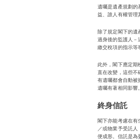
遺囑是遺產規劃的
益、誰人有權管理
除了規定閣下的遺
過身後的監護人－
繳交稅項的指示等
此外，閣下應定期
直在改變，這些不
有遺囑都會自動被
遺囑有著相同影響
終身信託
閣下亦能考慮在有
／或物業予受託人
便成形。信託是為