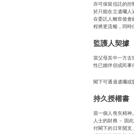
亦可保留信託的控
於只能在立遺囑人
在委託人離世後會
程將更流暢，同時
監護人契據
當父母其中一方去
性已婚伴侶或民事
閣下可通過遺囑或
持久授權書
當一個人喪失精神
人士的財務 － 
付閣下的日常開支