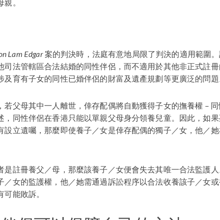
母親。
on Lam Edgar
案的判決時，法庭有意地局限了判決的適用範圍。
他司法管轄區合法結婚的同性伴侶，而不適用於其他非正式註冊
涉及育有子女的同性已婚伴侶的財富及遺產規劃等更廣泛的問題
，若父母其中一人離世，倖存配偶將自動獲得子女的撫養權 – 
述，同性伴侶在香港只能以單親父母身分領養兒童。因此，如果
有設立遺囑，那麼即使養子／女是倖存配偶的獨子／女，他／她
者是註冊養父／母，那麼該養子／女便會失去其唯一合法監護人
子／女的監護權，他／她需通過訴訟程序以合法收養該子／女或
有可能敗訴。