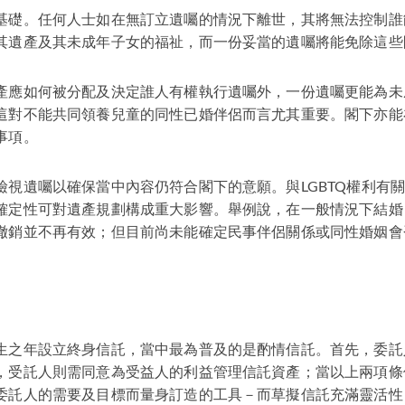
基礎。任何人士如在無訂立遺囑的情況下離世，其將無法控制誰
其遺產及其未成年子女的福祉，而一份妥當的遺囑將能免除這些
產應如何被分配及決定誰人有權執行遺囑外，一份遺囑更能為未
這對不能共同領養兒童的同性已婚伴侶而言尤其重要。閣下亦能
事項。
檢視遺囑以確保當中內容仍符合閣下的意願。與LGBTQ權利有
確定性可對遺產規劃構成重大影響。舉例說，在一般情況下結婚
撤銷並不再有效；但目前尚未能確定民事伴侶關係或同性婚姻會
。
生之年設立終身信託，當中最為普及的是酌情信託。首先，委託
，受託人則需同意為受益人的利益管理信託資產；當以上兩項條
委託人的需要及目標而量身訂造的工具－而草擬信託充滿靈活性