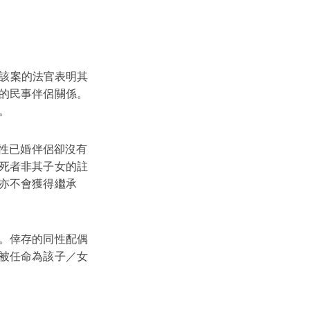
該案的法官表明其
的民事伴侶關係。
。
同性已婚伴侶卻沒有
死者非其子女的註
亦不會獲得繼承
。倖存的同性配偶
被任命為該子／女