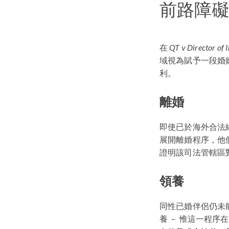
前路障
在
QT v Director of
域視為賦予一段婚
利。
離婚
即使已於海外合法
展開離婚程序，他
證明該司法管轄區
領養
同性已婚伴侶仍未
養 － 惟這一程