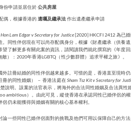
身份申請並居住於
公共房屋
配偶，根據香港的
遺囑及繼承法
作出遺產繼承申請
 Hon Lam Edgar v Secretary for Justice
[2020]
HKCFI
2412 為
性。同性伴侶現在可以尚存配偶身分，根據《財產繼承（供養遺
希望了解更多有關此案的資訊，請閱讀我們就此撰寫的《年度回顧
真愛無敵）：2020年香港LGBTQ（性少數群體）追求平權之旅》。
國外註冊結婚的同性伴侶越來越多。可惜的是，香港直至現時仍
註冊的同性婚姻） － 香港法庭在
Sham Tsz Kit v Secretary for Just
有所清楚說明。該案的法官表示，將海外的合法同性婚姻及合法異性
oo ambitious）。由此可見，縱使香港在承認同性已婚伴侶
伴侶仍未能獲得與婚姻有關的核心基本權利。
討論一些同性已婚伴侶面對的挑戰及他們可用以保障自己的方法