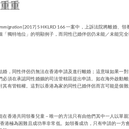
礙重重
 Immigration
[2017] 5
HKLRD
166 一案中，上訴法院將離婚、
姻「獨特地位」的明顯例子，而同性已婚伴侶仍未能／未能完全
結婚，同性伴侶仍無法在香港申請及進行離婚；這意味如果一對
們必須在承認同性婚姻的司法管轄區提出申請。如在海外啟動離
對其有管轄權。這對以香港為家的同性已婚伴侶而言可能是個難
能在香港共同領養兒童－唯一的方法只有由他們其中一人以單親
序在香港極為困難且成功率非常低。如領養成功，只有申請的一方