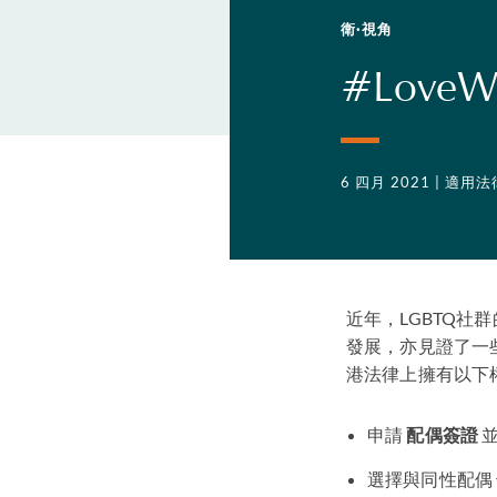
衛·視角
#Love
6 四月 2021
| 適用法
近年，LGBTQ
發展，亦見證了一
港法律上擁有以下
申請
配偶簽證
並
選擇與同性配偶