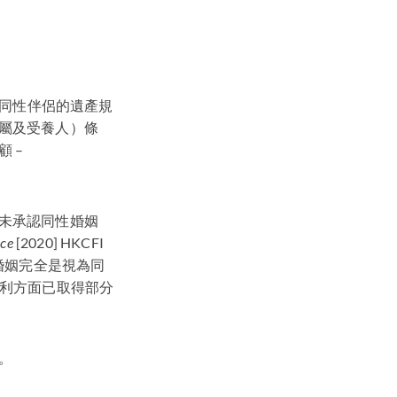
已婚同性伴侶的遺產規
屬及受養人）條
 –
未承認同性婚姻
ice
[2020]
HKCFI
婚姻完全是視為同
的權利方面已取得部分
。