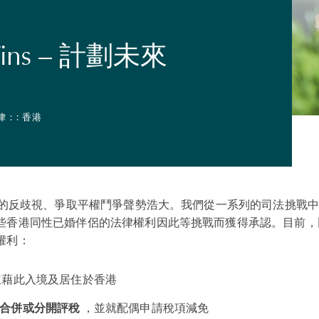
Wins – 計劃未來
律：: 香港
社群的反歧視、爭取平權鬥爭聲勢浩大。我們從一系列的司法挑戰
些香港同性已婚伴侶的法律權利因此等挑戰而獲得承認。目前，
權利：
藉此入境及居住於香港
合併或分開評稅
，並就配偶申請稅項減免