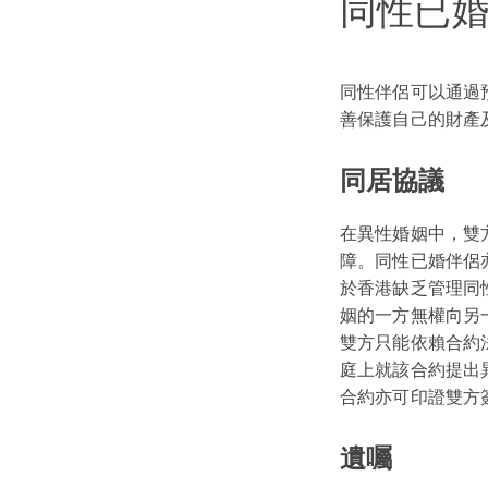
同性已
同性伴侶可以通過
善保護自己的財產
同居協議
在異性婚姻中，雙
障。同性已婚伴侶
於香港缺乏管理同
姻的一方無權向另
雙方只能依賴合約
庭上就該合約提出
合約亦可印證雙方
遺囑