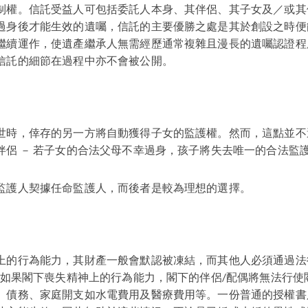
制權。信託受益人可包括委託人本身、其伴侶、其子女及／或其
過身後才能生效的遺囑，信託的主要優勝之處是其於創設之時便
繼續運作，使遺產繼承人無需經歷通常複雜且漫長的遺囑認證程
信託的細節在過程中亦不會被公開。
世時，倖存的另一方將自動獲得子女的監護權。然而，這點並不
伴侶 － 若子女的合法父母不幸過身，孩子將失去唯一的合法監
監護人契據任命監護人，而後者是較為理想的選擇。
上的行為能力，其財產一般會默認被凍結，而其他人必須通過法
因此如果閣下喪失精神上的行為能力，閣下的伴侶/配偶將無法行
、債務、家庭開支如水電費用及醫療費用等。一份普通的授權書