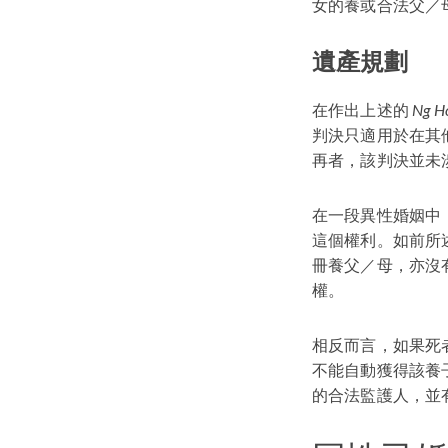
女的養或合法父／
遺產規劃
在作出上述的
Ng H
判決只適用於在其
再者，該判決並未
在一段異性婚姻中
這個權利。如前所
冊養父／母，亦沒
權。
相反而言，如果死
不能自動獲得該養
的合法監護人，並