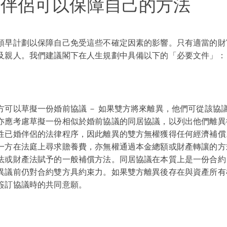
婚伴侶可以保障自己的方法
預早計劃以保障自己免受這些不確定因素的影響。只有適當的財
及親人。我們建議閣下在人生規劃中具備以下的「必要文件」：
方可以草擬一份婚前協議 － 如果雙方將來離異，他們可從該協
亦應考慮草擬一份相似於婚前協議的同居協議，以列出他們離異
性已婚伴侶的法律程序，因此離異的雙方無權獲得任何經濟補償
一方在法庭上尋求贍養費，亦無權通過本金總額或財產轉讓的方
法或財產法賦予的一般補償方法。同居協議在本質上是一份合約
異議前仍對合約雙方具約束力。如果雙方離異後存在與資產所有
簽訂協議時的共同意願。