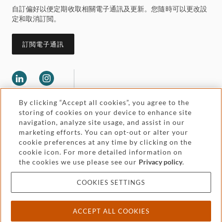
自訂偏好以便定期收取相關電子通訊及更新。您隨時可以更改設
定和取消訂閲。
訂閲電子通訊
By clicking “Accept all cookies”, you agree to the
storing of cookies on your device to enhance site
navigation, analyze site usage, and assist in our
marketing efforts. You can opt-out or alter your
Legal and regulatory
cookie preferences at any time by clicking on the
Accessibility
cookie icon. For more detailed information on
the cookies we use please see our
Privacy policy
.
Pricing
Attorney advertising
COOKIES SETTINGS
Cookies and privacy
ACCEPT ALL COOKIES
© 2026 Withers