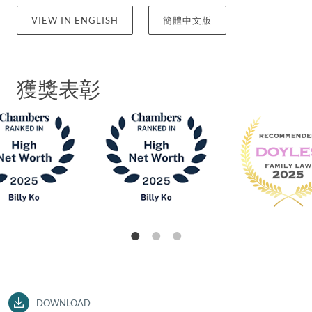
[2008] 2 FLR 1135 和 B v B [2010] 2 FLR 1214 這些來
VIEW IN ENGLISH
簡體中文版
自英國當局的爭議案 ，同時與英國及威爾士的御用大
律師和香港的高級法律顧問緊密合作。高律師的周全
策略有助他的客戶實現合理的財務結果。
獲獎表彰
除了為客戶解決財務糾紛，高律師亦參與與兒童相關
的案件，如近期普遍的搬遷申請案件。
作為新一代的離婚律師，高律師深信在當今時代「家
事法」一詞不再局限於離婚，還包括其他領域，如特
定合資格人士提出的監護權和贍養費要求。談及贍養
費方面，高律師曾在 LYYC v CHL 和 CSMS 一案（又
稱 CSKG, Deceased FCMP 223/2017, [2020] HKFC
215）中代表申請人向女遺囑執行人尋求經濟援助，
要求女遺囑執行人從已故知名富商的遺產中撥出經濟
援助。高律師成功為客戶獲得了未決訴訟的贍養費和
針對已故富商遺產的訴訟的法律資金，此為香港地區
DOWNLOAD