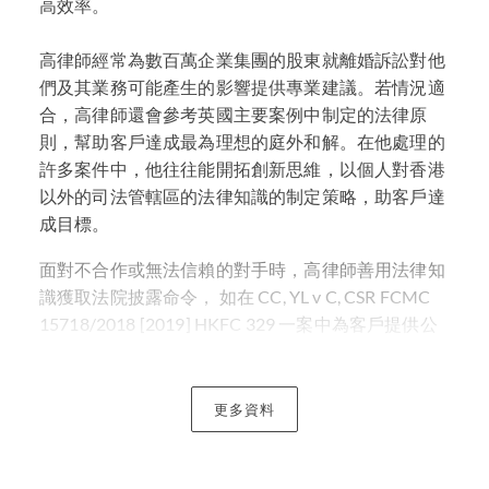
高效率。
高律師經常為數百萬企業集團的股東就離婚訴訟對他
們及其業務可能產生的影響提供專業建議。若情況適
合，高律師還會參考英國主要案例中制定的法律原
則，幫助客戶達成最為理想的庭外和解。在他處理的
許多案件中，他往往能開拓創新思維，以個人對香港
以外的司法管轄區的法律知識的制定策略，助客戶達
成目標。
面對不合作或無法信賴的對手時，高律師善用法律知
識獲取法院披露命令， 如在 CC, YL v C, CSR FCMC
15718/2018 [2019] HKFC 329 一案中為客戶提供公
平及公正的解決方案。
就「家庭總資產組合」的建設性問題，特別是涉及如
更多資料
離異後的收入及紅利，以及將客戶財產在離婚程序中
曝光的風險減至最低等的複雜議題， 高律師參考如 H
v H(2007) (見上)、 CR v CR [2008] 1 FLR 323、P v P