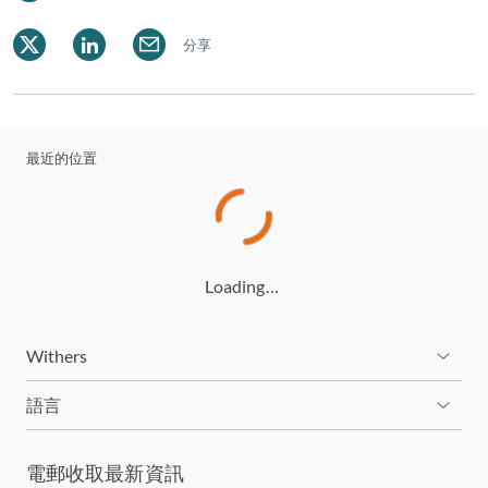
首次作出如此判決的案件，因而具有如里程碑般的意
義。
分享
高律師為《香港律師》和《國際信托及資產規劃學會
期刊》等法律刊物撰寫了多篇關於家庭法的文章，並
主持多個以家庭法為重點的研討會。他亦是合資格的
最近的位置
合作從業員，並為香港家庭法協會會員。
高律師在 2025 年度《Benchmark Litigation》亞太區
榜單獲評為「訴訟之星」，同時在 2024 及 2025 年
度《錢伯斯高淨值指南》和在 2025 至 2026 年度
Loading…
《錢伯斯大中華區指南》家庭/婚姻法領域中獲得認
可。2019 至 2022 年、2024 及 2025 年，他持續在
Doyle 香港家事及離婚律師排名中獲評為「推薦律
Withers
師」。
語言
電郵收取最新資訊