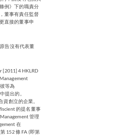
條例》下的職責分
，董事有責任監督
更直接的董事申
果原告沒有代表董
r
[2011] 4
HKLRD
anagement
（彼等為
中提出的。
務市場而合資創立的企業。
scient 的提名董事
nagement 管理
ment 在
152 條 FA (即第