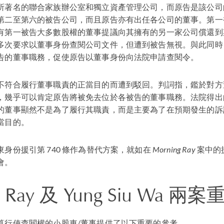
所著名的聯合家族辦公室和獨立資產管理公司，而原告是該公司
第二至第六的被告公司，而且原告亦有出任各公司的董事。第一
有第一被告大多數股權的董事提議向其擁有的另一家公司償還到
多次要求以董事身份查閱公司文件，但遭到被告無視。與此同時
告的董事職務，促使原告以董事身份向法院申請查閱令。
不符合履行董事職責的正當目的而遭到駁回。判詞指，鑑於對方
，幾乎可以肯定原告將被免去位於各被告的董事職務。法院得出
的董事顯然不是為了履行其職責，而是主要為了在預期發生的訴
當目的。
身份援引第 740 條作為替代方案，就如在
Morning Ray
案中的
會。
 Ray
及
Yung Siu Wa
兩案
算行使查閱權的小股東/董事提供了以下重要的參考。