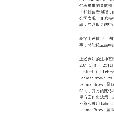
代表董事的查閱權
工和社會普遍認可
公司表現，並應積
請，並以股東的申
基於上述情況，法
事，將能確立該申
上述判決的法律基
237 (
CFI
)； [2011]
Limited （「
Lehm
LehmanBrown Lt
LehmanBrown 
然而，雙方的關係在20
單方面作出決策，多付薪
不善和挪用 Lehma
LehmanBrown 