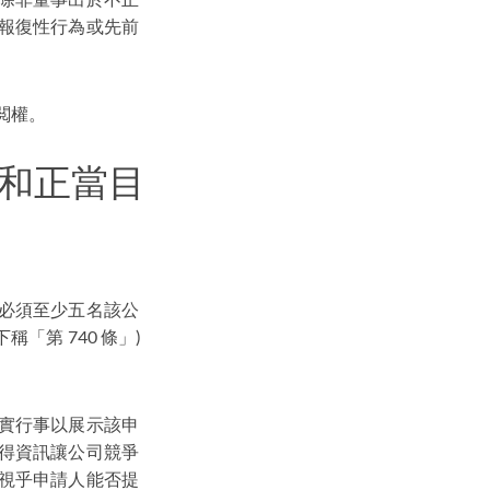
報復性行為或先前
查閲權。
和正當目
必須至少五名該公
「第 740 條」)
實行事以展示該申
得資訊讓公司競爭
視乎申請人能否提