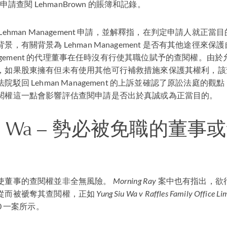
 申請查閱 LehmanBrown 的賬簿和記錄。
ehman Management 申請，並解釋指，在判定申請人就正
，有關背景為 Lehman Management 是否有其他途徑來
anagement 的代理董事在任時沒有行使其職位賦予的查閱權。由
，如果股東擁有但未有使用其他可行補救措施來保護其權利，該
駁回 Lehman Management 的上訴並確認了原訟法庭的
閱權這一點會影響評估查閱申請是否出於真誠或為正當目的。
u Wa
– 勢必被免職的董事
使董事的查閱權並非全無風險。
Morning Ray
案中也有指出，欲
從而被褫奪其查閲權，正如
Yung Siu Wa v Raffles Family Office Li
20 一案所示。