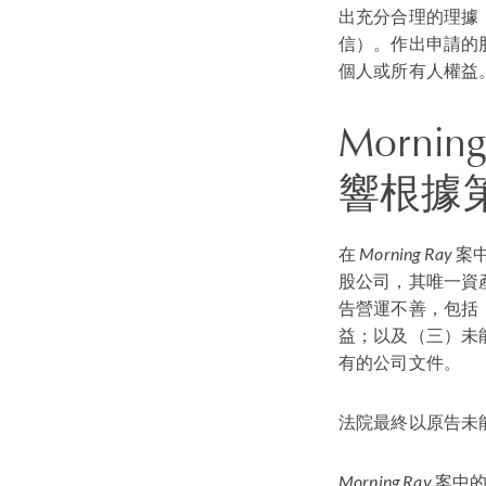
出充分合理的理據
信）。作出申請的
個人或所有人權益
Morning
響根據第
在
Morning Ray
案
股公司，其唯一資
告營運不善，包括
益；以及（三）未
有的公司文件。
法院最終以原告未
Morning Ray
案中的