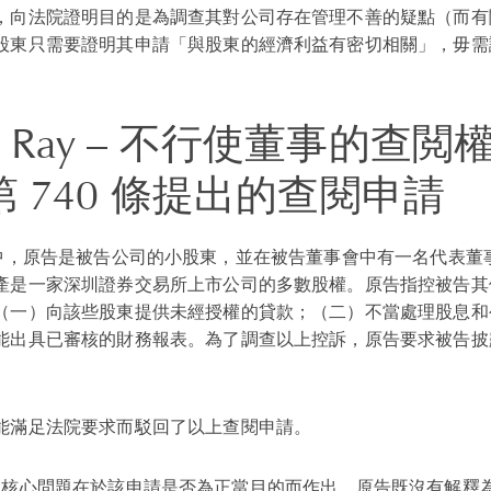
，向法院證明目的是為調查其對公司存在管理不善的疑點（而有
股東只需要證明其申請「與股東的經濟利益有密切相關」，毋需
。
 Ray
– 不行使董事的查閲
 740 條提出的查閱申請
中，原告是被告公司的小股東，並在被告董事會中有一名代表董
產是一家深圳證券交易所上市公司的多數股權。原告指控被告其
（一）向該些股東提供未經授權的貸款；（二）不當處理股息和
能出具已審核的財務報表。為了調查以上控訴，原告要求被告披露
能滿足法院要求而駁回了以上查閱申請。
核心問題在於該申請是否為正當目的而作出。原告既沒有解釋