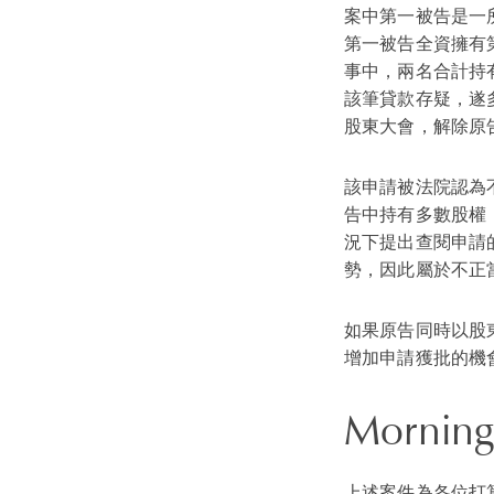
案中第一被告是一
第一被告全資擁有
事中，兩名合計持
該筆貸款存疑，遂
股東大會，解除原
該申請被法院認為
告中持有多數股權
況下提出查閱申請
勢，因此屬於不正
如果原告同時以股東
增加申請獲批的機
Morning
上述案件為各位打