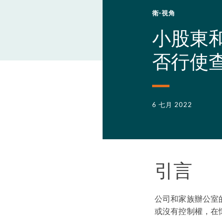
衛·視角
小股東
否行使
6 七月 2022
引言
公司和家族辦公室
或沒有控制權，在