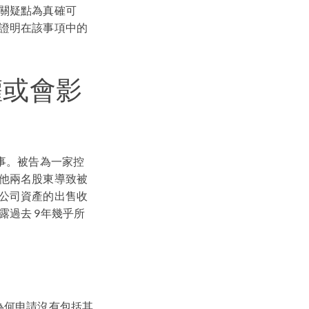
關疑點為真確可
證明在該事項中的
權或會影
事。被告為一家控
他兩名股東導致被
公司資產的出售收
過去 9年幾乎所
為何申請沒有包括其