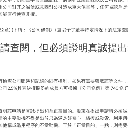
用公司對其之誠信或意圖對公司造成重大傷害等，任何被認為是
其能否行使查閱權。
622 章) (下稱：《公司條例》) 還賦予了董事特定情況下的法定
申請查閱，但必須證明真誠提出
有檢查公司賬簿和記錄的固有權利。如果有需要獲取該等文件，
2.5%具表決權股份的成員方可根據《公司條例》第 740 條 (下稱
證明該申請是真誠提出和為正當目的。股東在提出申請時必須誠
請的主要動機不得是出於只為滿足好奇心、騷擾或勒索、利用所
其他構成濫用程序的不當動機。至於「正當目的」一點，則需要