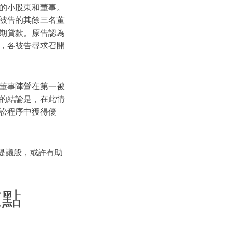
的小股東和董事。
被告的其餘三名董
期貸款。原告認為
，各被告尋求召開
董事陣營在第一被
的結論是，在此情
訟程序中獲得優
提議般，或許有助
重點