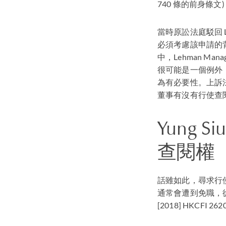
740 條的前身條文)
當時原訟法庭駁回 L
必須考慮該申請的背景
中，Lehman M
很可能是一個例外
為有必要性。上訴法院
董事有沒有行使查
Yung Si
查閱權
話雖如此，尋求行
通常會遭到免職，
[2018]
HKCFI
26