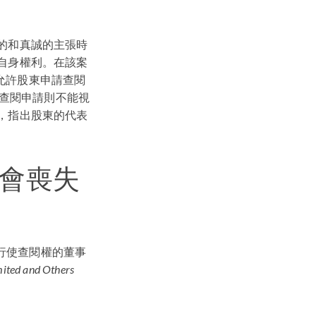
當目的和真誠的主張時
保護自身權利。在該案
於允許股東申請查閱
查閱申請則不能視
觀點，指出股東的代表
或會喪失
行使查閱權的董事
mited and Others