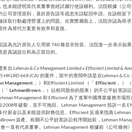
，也未能證明其代表董事曾經試圖行使該權利。法院根據《公司
的公司管理原則，基於原告該等疏忽失誤駁回申請。在該框架下
極採取行動處理營運上的問題。在實際層面上，法院亦認為尋求
請作為替代方案更有效率和直接。
院認為允許原告人引用第 740 條並非恰當。法院進一步表示如
請是真誠提出和為正當目的。
礎來自
Lehman & Co Management Limited v Effiscient Limited & Ano
 5
HKLRD
668 (CA) 的案件，當中的查閱申請是在Lehman & Co. M
an Management
」）和Effiscient Limited （「
Effiscient
」） 
d （「
LehmanBrown
」）佔相同股份的股東）的不公平妨害訴訟
是 Lehman Management 和 Effiscient 為了進軍中國專業服
08年破裂，並不可挽回。Lehman Management 投訴一名 Effi
金以及未能提供財務信息。Effiscient 反過來指責 Lehman Ma
nBrown 資產。有關不公平妨害訴訟程序開始前，Lehman Manage
董事會一直有代表董事。Lehman Management 根據前《公司條例》第 