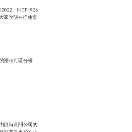
[2022]
HKCFI
926
，為大家說明在行使查
的兩種可區分權
由隨時查閱公司的
除非董事出於不正