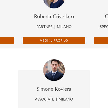
Roberta Crivellaro
C
O
PARTNER
|
MILANO
SPE
VEDI IL PROFILO
Simone Roviera
ASSOCIATE
|
MILANO