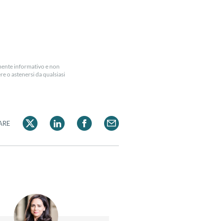
amente informativo e non
e o astenersi da qualsiasi
ARE