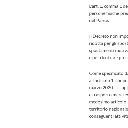
L'art. 1, comma 1 de
persone fisiche pr
del Paese.
Il Decreto non impo
ridotta per gli spost
spostamenti motivat
e per rientrare pres
Come specificato da
all’articolo 1, com
marzo 2020 – si appl
e trasporto merci ed
medesimo articolo 1,
territorio nazionale
conseguenti attività