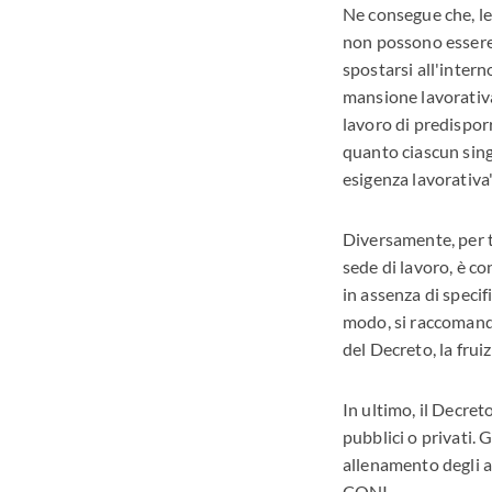
Ne consegue che, le 
non possono essere 
spostarsi all'interno
mansione lavorativa.
lavoro di predispor
quanto ciascun sing
esigenza lavorativa"
Diversamente, per t
sede di lavoro, è co
in assenza di specif
modo, si raccomanda 
del Decreto, la frui
In ultimo, il Decret
pubblici o privati. G
allenamento degli at
CONI.