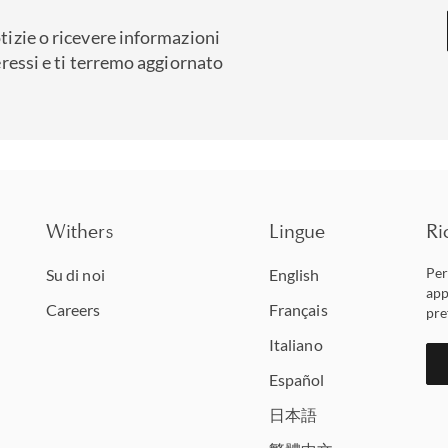
tizie o ricevere informazioni
eressi e ti terremo aggiornato
Withers
Lingue
Ri
Per
Su di noi
English
app
Careers
Français
pre
Italiano
Español
日本語