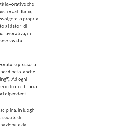
ità lavorative che
ire dall'Italia,
i svolgere la propria
o ai datori di
e lavorativa, in
"comprovata
voratore presso la
subordinato, anche
king"). Ad ogni
eriodo di efficacia
ori dipendenti.
sciplina, in luoghi
le sedute di
e nazionale dal