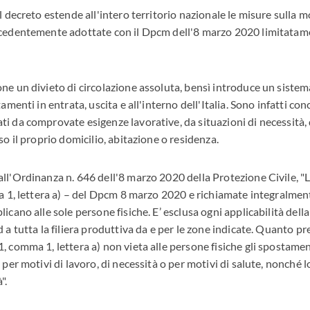
l decreto estende all'intero territorio nazionale le misure sulla mo
ecedentemente adottate con il Dpcm dell'8 marzo 2020 limitatam
ne un divieto di circolazione assoluta, bensì introduce un sistem
amenti in entrata, uscita e all'interno dell'Italia. Sono infatti conc
i da comprovate esigenze lavorative, da situazioni di necessità, 
so il proprio domicilio, abitazione o residenza.
ll'Ordinanza n. 646 dell'8 marzo 2020 della Protezione Civile, "Le
ma 1, lettera a) – del Dpcm 8 marzo 2020 e richiamate integralme
icano alle sole persone fisiche. E’ esclusa ogni applicabilità della
 a tutta la filiera produttiva da e per le zone indicate. Quanto pr
 comma 1, lettera a) non vieta alle persone fisiche gli spostament
 per motivi di lavoro, di necessità o per motivi di salute, nonché 
".