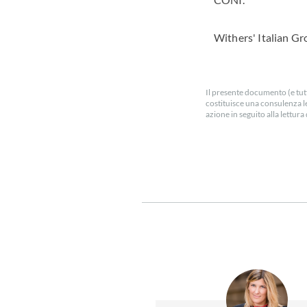
Withers' Italian G
Il presente documento (e tutt
costituisce una consulenza l
azione in seguito alla lettu