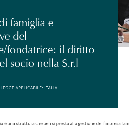
i famiglia e
ive del
/fondatrice: il diritto
el socio nella S.r.l
| LEGGE APPLICABILE: ITALIA
ia è una struttura che ben si presta alla gestione dell’impresa fa