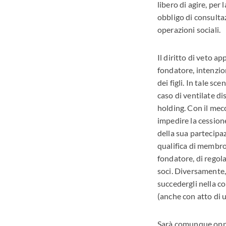
libero di agire, per
obbligo di consulta
operazioni sociali.
Il diritto di veto ap
fondatore, intenzio
dei figli. In tale s
caso di ventilate di
holding. Con il mecca
impedire la cession
della sua partecipaz
qualifica di membro 
fondatore, di regola
soci. Diversamente,
succedergli nella co
(anche con atto di u
Sarà comunque oppor