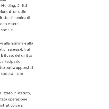
Holding. Diritti
zione di un utile
diritto di nomina di
ssono essere
sociale.
tivi alla nomina e alla
tivi assegnabili al
È il caso del diritto
 partecipazioni
itto potrà opporsi al
 società ‒ che
lizzato in statuto,
ettata operazione
istrativo sarà