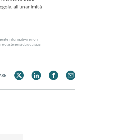
regola, all’unanimità
amente informativo e non
e o astenersi da qualsiasi
ARE