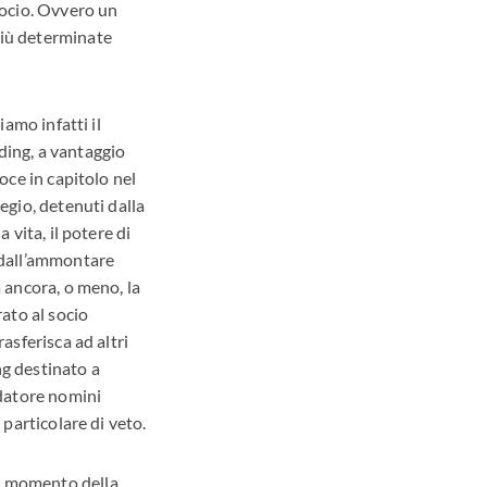
 socio. Ovvero un
più determinate
iamo infatti il
ding, a vantaggio
voce in capitolo nel
regio, detenuti dalla
 vita, il potere di
o dall’ammontare
a ancora, o meno, la
rato al socio
rasferisca ad altri
ng destinato a
ndatore nomini
 particolare di veto.
el momento della