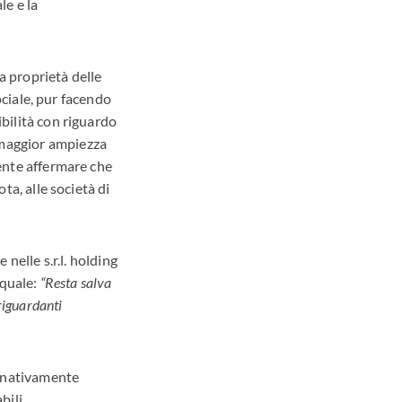
le e la
a proprietà delle
sociale, pur facendo
ibilità con riguardo
 maggior ampiezza
mente affermare che
ota, alle società di
 nelle s.r.l. holding
 quale:
“Resta salva
 riguardanti
minativamente
bili