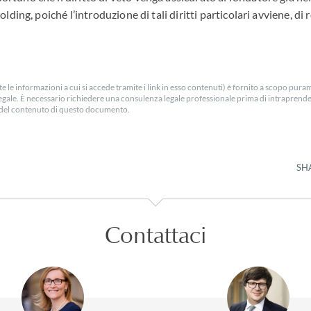
lding, poiché l’introduzione di tali diritti particolari avviene, di 
e le informazioni a cui si accede tramite i link in esso contenuti) è fornito a scopo pur
egale. È necessario richiedere una consulenza legale professionale prima di intraprender
ra del contenuto di questo documento.
SH
Contattaci