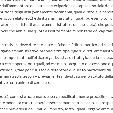
all'ammontare della sua partecipazione al capitale sociale della 
buzione degli utili (variamente declinabili, quali diritto alla perce
io, correlato, ecc.) e diritti amministrativi (quali, ad esempio, il 
atori o il diritto di essere amministratore della società), che po
 socio che abbia una quota assolutamente minoritaria del capitale 
strativi, si deve dire che, oltre ai “classici” diritti particolari rela
gano amministrativo, vi sono altre tipologie di diritti amministra
meno importanti nell’ottica organizzativa e strategica della società. 
 a certe operazioni (quali, ad esempio, l’acquisto o la cessione di
aziendali), tale per cui il socio detentore di questo particolare dir
minati atti gestori ‒ previamente individuati nello statuto della
tivo ha in animo di compiere.
o potrà, come si è accennato, essere specificatamente procedimenta
elle modalità con cui dovrà essere comunicata, al socio, la prosp
che prevedersi dei limiti di importo, sotto i quali l’organo ammin