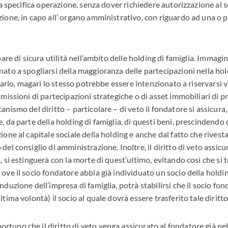
 la specifica operazione, senza dover richiedere autorizzazione al
zione, in capo all’ organo amministrativo, con riguardo ad una o 
pare di sicura utilità nell’ambito delle holding di famiglia. Immagin
nato a spogliarsi della maggioranza delle partecipazioni nella hol
cenario, magari lo stesso potrebbe essere intenzionato a riservarsi 
smissioni di partecipazioni strategiche o di asset immobiliari di p
nismo del diritto – particolare – di veto il fondatore si assicura, a
e, da parte della holding di famiglia, di questi beni, prescindend
ione al capitale sociale della holding e anche dal fatto che rivest
del consiglio di amministrazione. Inoltre, il diritto di veto assicu
, si estinguerà con la morte di quest’ultimo, evitando così che si t
 ove il socio fondatore abbia già individuato un socio della holdi
nduzione dell’impresa di famiglia, potrà stabilirsi che il socio fo
ltima volontà) il socio al quale dovrà essere trasferito tale diritto
tuno che il diritto di veto venga assicurato al fondatore già n