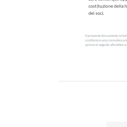
costituzione della ho
dei soci.
Il presente documento (e tutt
costituisce una consulenza l
azione in seguito alla lettu