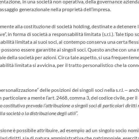
ntazione, in una società non operativa, della governance azienda
passaggio generazionale nella proprietà dell’impresa.
mente alla costituzione di società holding, destinate a detenere l
ve”, in forma di società a responsabilità limitata (s.r.l.). Tale tipo 
abilità limitata ai suoi soci, al contempo conserva una certa fless
e possono essere garantite ai singoli soci. Questo anche con una
iale della società per azioni. Circa tale aspetto, si usa frequente
bilità limitata si avvicina, per il tratto personalistico che la conn
rsonalizzazione” delle posizioni dei singoli soci nella s.r.l. ‒ anche
in particolare a mente l’art. 2468, comma 3, del codice civile, per il
tto costitutivo preveda l’attribuzione a singoli soci di particolari diritti
a società o la distribuzione degli utili”.
sione è possibile attribuire, ad esempio ad un singolo socio no
lari diritti, sia di natura amministrativa che patrimoniale, esercita