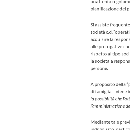
un’attenta regolame
pianificazione del 
Si assiste frequente
società c.d. “operati
acquisire la respons
alle prerogative ch
rispetto al tipo soc
la società a responsa
persone.
A proposito della “pe
di famiglia ‒ viene 
la possibilità che l’a
l’amministrazione dell
Mediante tale previ
individuato, partico