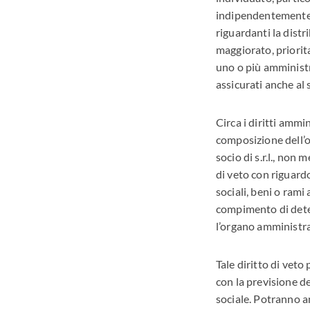
indipendentemente d
riguardanti la distri
maggiorato, prioritar
uno o più amministr
assicurati anche al
Circa i diritti ammini
composizione dell’or
socio di s.r.l., non 
di veto con riguardo
sociali, beni o rami 
compimento di deter
l’organo amministra
Tale diritto di vet
con la previsione d
sociale. Potranno an