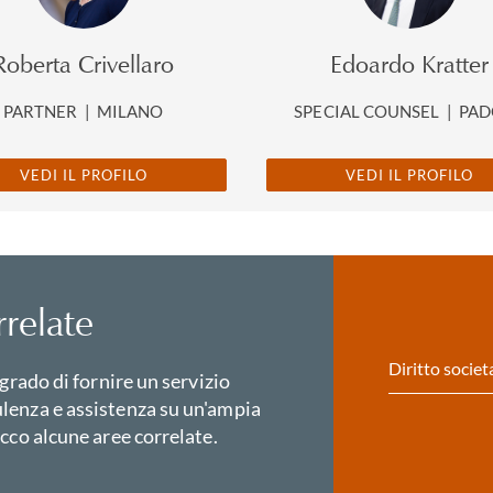
Roberta Crivellaro
Edoardo Kratter
PARTNER
|
MILANO
SPECIAL COUNSEL
|
PAD
VEDI IL PROFILO
VEDI IL PROFILO
relate
Diritto societ
 grado di fornire un servizio
lenza e assistenza su un'ampia
cco alcune aree correlate.