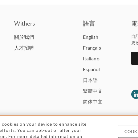
Withers
語言
電
自
關於我們
English
更
人才招聘
Français
Italiano
Español
日本語
繁體中文
简体中文
of cookies on your device to enhance site
 efforts. You can opt-out or alter your
COOKI
Legal and regulatory
Pricing
Cookies and
icon. For more detailed information on