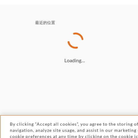
最近的位置
Loading…
By clicking “Accept all cookies”, you agree to the storing 
navigation, analyze site usage, and assist in our marketing
© 2026 Withers
cookie preferences at any time by clicking on the cookie 