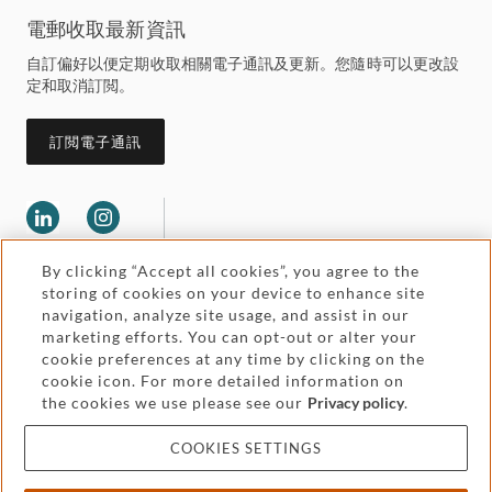
電郵收取最新資訊
自訂偏好以便定期收取相關電子通訊及更新。您隨時可以更改設
定和取消訂閲。
訂閲電子通訊
By clicking “Accept all cookies”, you agree to the
storing of cookies on your device to enhance site
navigation, analyze site usage, and assist in our
marketing efforts. You can opt-out or alter your
Legal and regulatory
cookie preferences at any time by clicking on the
Accessibility
cookie icon. For more detailed information on
the cookies we use please see our
Privacy policy
.
Pricing
Attorney advertising
COOKIES SETTINGS
Cookies and privacy