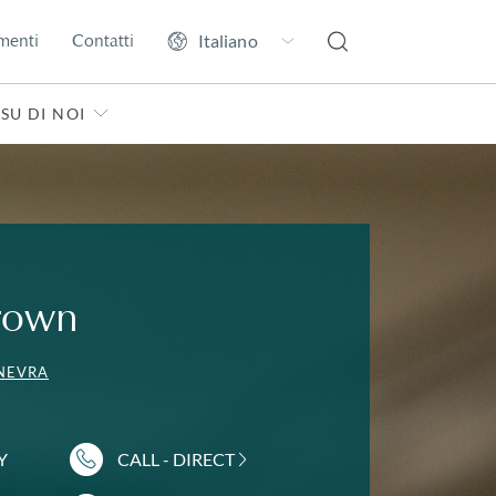
menti
Contatti
SU DI NOI
rown
NEVRA
Y
CALL - DIRECT