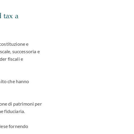
d tax a
 costituzione e
iscale, successoria e
er fiscali e
Unito che hanno
ione di patrimoni per
e fiduciaria.
ndese fornendo