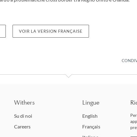
VOIR LA VERSION FRANÇAISE
CONDIV
Withers
Lingue
Ri
Per
Su di noi
English
app
Careers
Français
pre