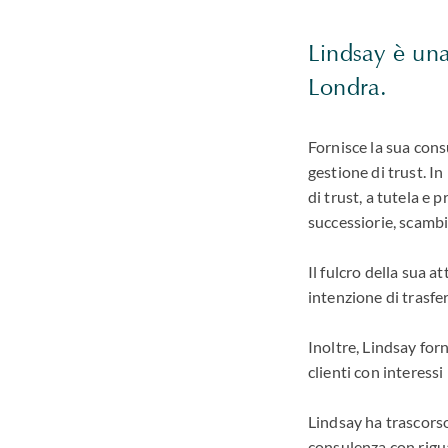
Lindsay è una
Londra.
Fornisce la sua cons
gestione di trust. In
di trust, a tutela e 
successiorie, scambi
Il fulcro della sua a
intenzione di trasfe
Inoltre, Lindsay for
clienti con interessi
Lindsay ha trascors
consulenza con rigu