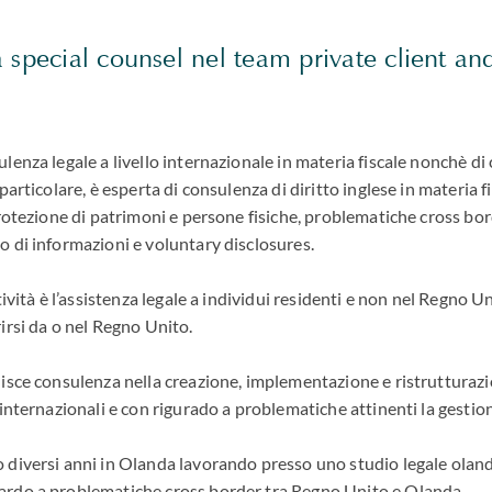
 special counsel nel team private client an
ulenza legale a livello internazionale in materia fiscale nonchè di
 particolare, è esperta di consulenza di diritto inglese in materia f
protezione di patrimoni e persone fisiche, problematiche cross bord
o di informazioni e voluntary disclosures.
ttività è l’assistenza legale a individui residenti e non nel Regno 
rirsi da o nel Regno Unito.
nisce consulenza nella creazione, implementazione e ristrutturaz
 internazionali e con rigurado a problematiche attinenti la gestion
o diversi anni in Olanda lavorando presso uno studio legale ola
ardo a problematiche cross border tra Regno Unito e Olanda.