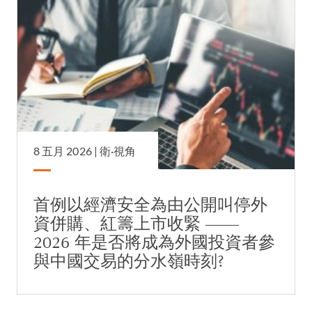
8 五月 2026 |
衛·視角
首例以經濟安全為由公開叫停外
資併購、紅籌上市收緊 ——
2026 年是否將成為外國投資者參
與中國交易的分水嶺時刻?