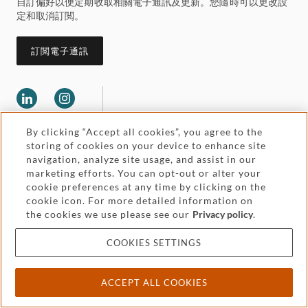
自訂偏好以便定期收取相關電子通訊及更新。您隨時可以更改設
定和取消訂閲。
訂閲電子通訊
By clicking “Accept all cookies”, you agree to the
storing of cookies on your device to enhance site
navigation, analyze site usage, and assist in our
marketing efforts. You can opt-out or alter your
Legal and regulatory
cookie preferences at any time by clicking on the
Accessibility
cookie icon. For more detailed information on
the cookies we use please see our
Privacy policy
.
Pricing
Attorney advertising
COOKIES SETTINGS
Cookies and privacy
ACCEPT ALL COOKIES
© 2026 Withers