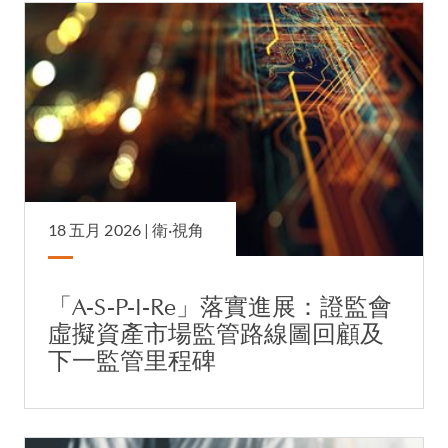
18 五月 2026 |
衛·視角
「A-S-P-I-Re」落實進展：證監會
虛擬資產市場監管路線圖回顧及
下一監管里程碑