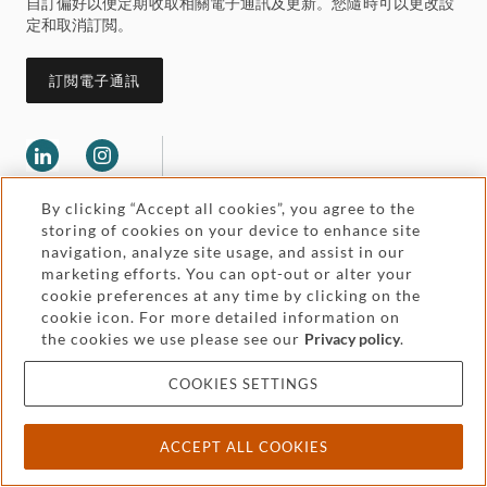
自訂偏好以便定期收取相關電子通訊及更新。您隨時可以更改設
定和取消訂閲。
訂閲電子通訊
By clicking “Accept all cookies”, you agree to the
storing of cookies on your device to enhance site
navigation, analyze site usage, and assist in our
marketing efforts. You can opt-out or alter your
Legal and regulatory
cookie preferences at any time by clicking on the
Accessibility
cookie icon. For more detailed information on
the cookies we use please see our
Privacy policy
.
Pricing
Attorney advertising
COOKIES SETTINGS
Cookies and privacy
ACCEPT ALL COOKIES
© 2026 Withers