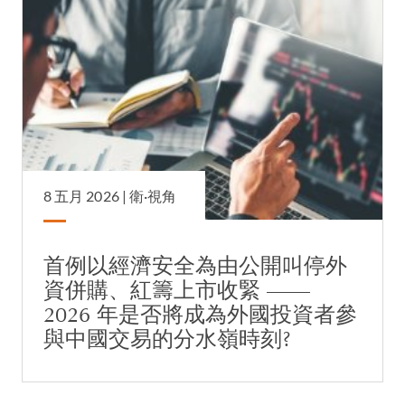
8 五月 2026 |
衛·視角
首例以經濟安全為由公開叫停外
資併購、紅籌上市收緊 ——
2026 年是否將成為外國投資者參
與中國交易的分水嶺時刻?