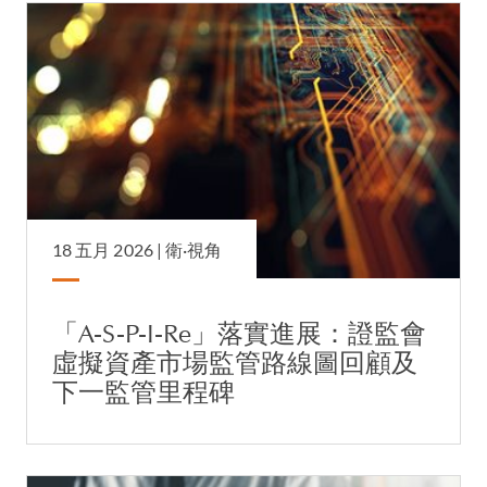
18 五月 2026 |
衛·視角
「A-S-P-I-Re」落實進展：證監會
虛擬資產市場監管路線圖回顧及
下一監管里程碑