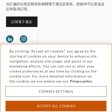
自訂偏好以便定期收取相關電子通訊及更新。您隨時可以更改設
定和取消訂閲。
訂閲電子通訊
By clicking “Accept all cookies”, you agree to the
storing of cookies on your device to enhance site
navigation, analyze site usage, and assist in our
marketing efforts. You can opt-out or alter your
Legal and regulatory
cookie preferences at any time by clicking on the
Accessibility
cookie icon. For more detailed information on
the cookies we use please see our
Privacy policy
.
Pricing
Attorney advertising
COOKIES SETTINGS
Cookies and privacy
ACCEPT ALL COOKIES
© 2026 Withers