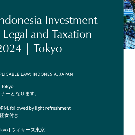
Indonesia Investment
 Legal and Taxation
2024 | Tokyo
PPLICABLE LAW: INDONESIA, JAPAN
n Tokyo
ミナーとなります。
0PM, followed by light refreshment
PM, 軽食付き
s Tokyo | ウィザーズ東京