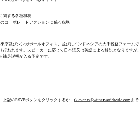
に関する各種租税
等のコーポレートアクションに係る税務
の東京及びシンガポールオフィス、並びにインドネシアの大手税務ファームで
り行われます。スピーカーに応じて日本語又は英語による解説となりますが
る補足説明が入る予定です。
、上記のRSVPボタンをクリックするか、
tk.events@witherworldwide.com
まで