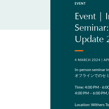
EVENT
Event | 
Seminar:
Update 
4 MARCH 2024
| A
In-person seminar i
オフラインでのセ
Time: 4:00 PM - 6:0
4:00 PM – 6:00 
Location: Wither