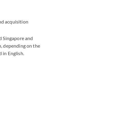
nd acquisition
nd Singapore and
sh, depending on the
in English.