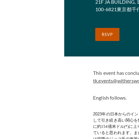
21F JA BUILDING,
100-6821東京都
RSVP
This event has concl
tk.events@withersw
English follows.
2023
年の日本からのイン
して引き続き高い関心を
に約154億米ドル(*
ていると思われます。ま
は現職のジョコ氏の政策