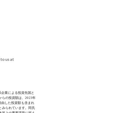
to us at
系企業による投資先国と
らの投資額は、2023年
経由した投資額も含まれ
とみられています。同氏
政策上の重要課題に据え