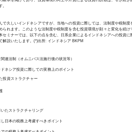
す。
んで久しいインドネシアですが、当地への投資に際しては、法制度や税制度
められます。このような法制度や税制度を含む投資環境が刻々と変化を続け
本セミナーでは、以下の点を含む、日系企業によるインドネシアへの投資に
て解説いたします。
(*)
出所
:
インドネシア
BKPM
資関連法制（オムニバス法施行後の状況等）
ンドネシア投資に際しての実務上のポイント
た投資ストラクチャー
護
用いたストラクチャリング
際し日本の税務上考慮すべきポイント
シアの税務上考慮すべきポイント