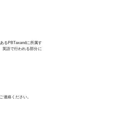
ある
PBTaxand
に所属す
、英語で行われる部分に
ご連絡ください。