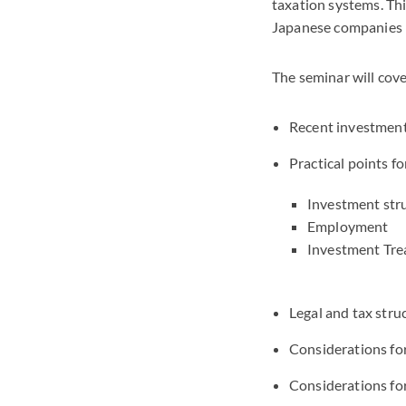
taxation systems. Thi
Japanese companies i
The seminar will cove
Recent investment
Practical points f
Investment stru
Employment
Investment Tre
Legal and tax stru
Considerations for
Considerations fo