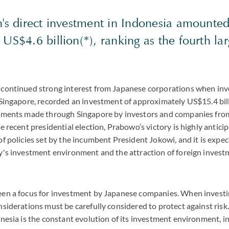
n's direct investment in Indonesia amounted
US$4.6 billion(*), ranking as the fourth lar
 continued strong interest from Japanese corporations when inve
 Singapore, recorded an investment of approximately US$15.4 bill
stments made through Singapore by investors and companies from
he recent presidential election, Prabowo’s victory is highly antic
of policies set by the incumbent President Jokowi, and it is ex
y's investment environment and the attraction of foreign invest
een a focus for investment by Japanese companies. When investing
nsiderations must be carefully considered to protect against risk
onesia is the constant evolution of its investment environment, in