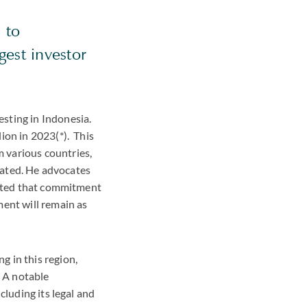
 to
gest investor
sting in Indonesia.
ion in 2023(*). This
 various countries,
ipated. He advocates
pected that commitment
ment will remain as
 in this region,
. A notable
cluding its legal and