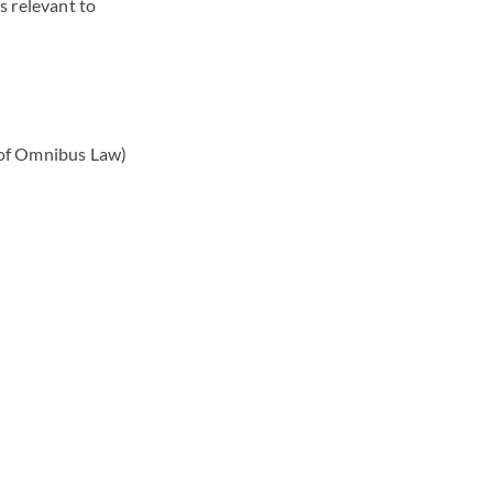
s relevant to
 of Omnibus Law)