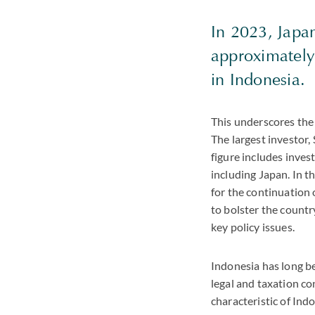
In 2023, Japa
approximately 
in Indonesia.
This underscores the
The largest investor,
figure includes inve
including Japan. In t
for the continuation 
to bolster the countr
key policy issues.
Indonesia has long b
legal and taxation co
characteristic of Ind