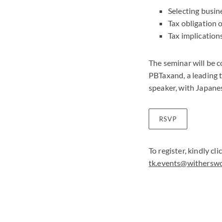
Selecting busin
Tax obligation o
Tax implication
The seminar will be 
PBTaxand, a leading t
speaker, with Japane
RSVP
To register, kindly c
tk.events@withersw