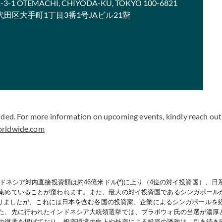
 1-3-1 OTEMACHI, CHIYODA-KU, TOKYO 100-6821
千代田区大手町1丁目3番1号JAビル21階
uded. For more information on upcoming events, kindly reach out 
orldwide.com
ドネシア対内直接投資額は約
46
億米ドル
(*)
に上り（
4
位の対イ投資国）、日
集めていることが窺われます。
また、最大の対イ投資国であるシンガポールか
)に上りましたが、これには日本を含む各国の投資家、企業によるシンガポールを
た、先に行われたインドネシア大統領選挙では、ブラボウォ氏の当選が濃厚
の継承を掲げており、投資環境の向上や外資による投資の誘致は、引き続き