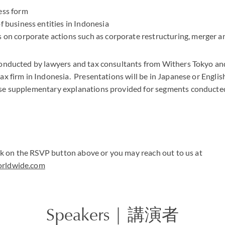
ess form
f business entities in Indonesia
s on corporate actions such as corporate restructuring, merger a
conducted by lawyers and tax consultants from Withers Tokyo a
ax firm in Indonesia. Presentations will be in Japanese or Engli
se supplementary explanations provided for segments conducted 
lick on the RSVP button above or you may reach out to us at
orldwide.com
Speakers | 講演者